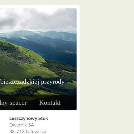
 bieszczadzkiej przyrody
lny spacer
Kontakt
Leszczynowy Stok
Dwernik 5A
38-713 Lutowiska