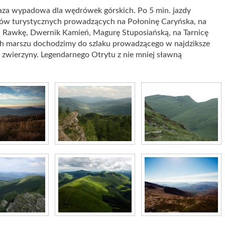
aza wypadowa dla wędrówek górskich. Po 5 min. jazdy
w turystycznych prowadzących na Połoninę Caryńska, na
ą Rawkę, Dwernik Kamień, Magurę Stuposiańską, na Tarnicę
ach marszu dochodzimy do szlaku prowadzącego w najdziksze
j zwierzyny. Legendarnego Otrytu z nie mniej sławną