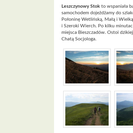
Leszczynowy Stok
to wspaniała b
samochodem dojeżdżamy do szlakó
Połoninę Wetlińską, Małą i Wielk
i Szeroki Wierch. Po kilku minut
miejsca Bieszczadów. Ostoi dzikie
Chatą Socjologa.