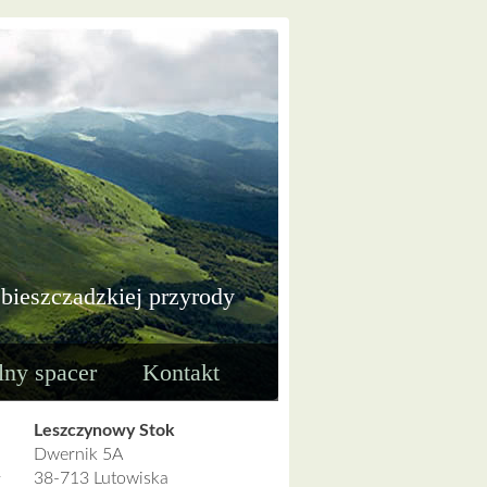
 bieszczadzkiej przyrody
lny spacer
Kontakt
Leszczynowy Stok
Dwernik 5A
38-713 Lutowiska