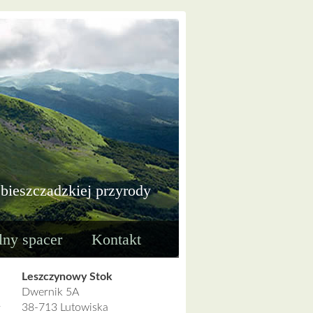
 bieszczadzkiej przyrody
lny spacer
Kontakt
Leszczynowy Stok
Dwernik 5A
38-713 Lutowiska