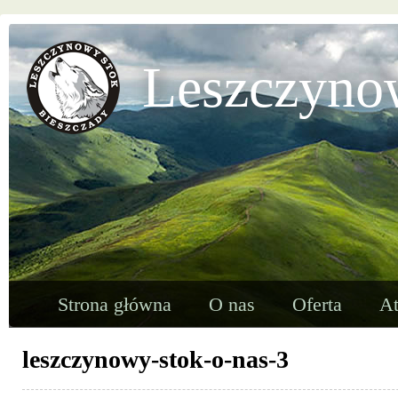
Leszczyno
Strona główna
O nas
Oferta
At
leszczynowy-stok-o-nas-3