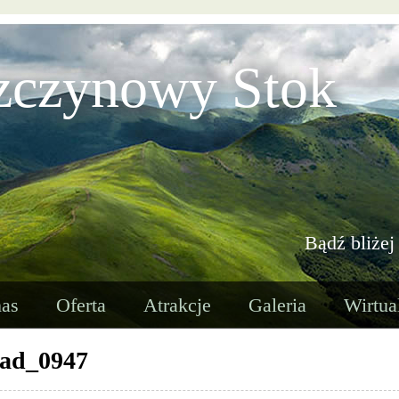
zczynowy Stok
Bądź bliżej
as
Oferta
Atrakcje
Galeria
Wirtua
zad_0947