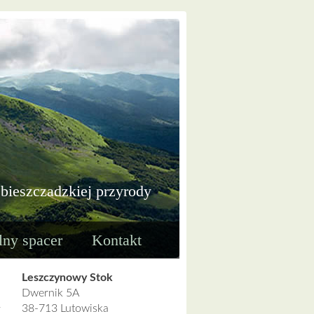
 bieszczadzkiej przyrody
lny spacer
Kontakt
Leszczynowy Stok
Dwernik 5A
38-713 Lutowiska