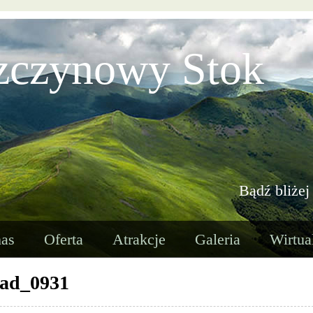
zczynowy Stok
Bądź bliżej
as
Oferta
Atrakcje
Galeria
Wirtua
zad_0931