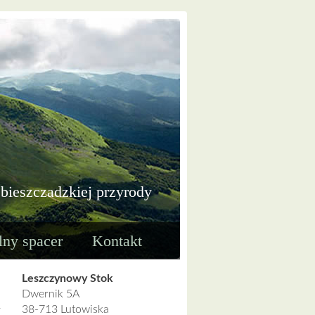
 bieszczadzkiej przyrody
lny spacer
Kontakt
Leszczynowy Stok
Dwernik 5A
38-713 Lutowiska